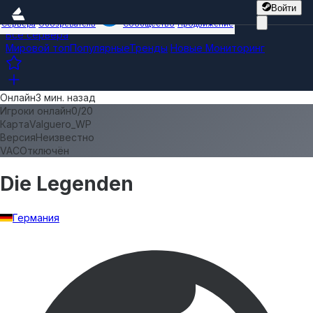
Войти
Сервера
Обозреватель
Сообщество
Продвижение
Все сервера
Мировой топ
Популярные
Тренды
Новые
Мониторинг
Онлайн
3 мин. назад
Игроки онлайн
0
/
20
Карта
Valguero_WP
Версия
Неизвестно
VAC
Отключён
Die Legenden
Германия