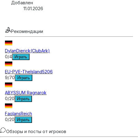
Добавлен
11.01.2026
Рекомендации
DylanDierick(ClubArk)
0
/
4
Играть
EU-PVE-TheIsland5206
9
/
70
Играть
ABYSSUM Ragnarok
0
/
20
Играть
FaolansReich
0
/
20
Играть
Обзоры и посты от игроков