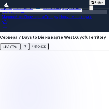
Войти
Сервера
Обозреватель
Сообщество
Продвижение
Все сервера
Мировой топ
Популярные
Тренды
Новые
Мониторинг
Сервера 7 Days to Die на карте WestXuyofuTerritory
ФИЛЬТРЫ
ПОИСК