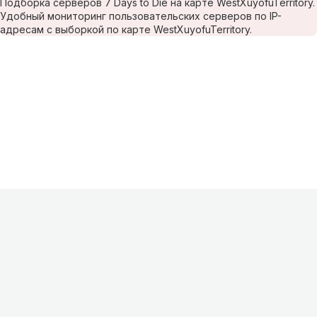
Подборка серверов 7 Days to Die на карте WestXuyofuTerritory.
Удобный мониторинг пользовательских серверов по IP-
адресам с выборкой по карте WestXuyofuTerritory.
Информация
О проекте
Контакты
FAQ
Реклама
Для
хостингов
Партнеры
Оферта
Конфиденциальность
Условия
использования
©
2026
Лагнетик
.
Все права защищены
.