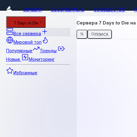
СЕРВЕРА
ОБОЗРЕВАТЕЛЬ
СООБЩЕСТВО
Сервера 7 Days to Die на
7 Days to Die
Все сервера
ПОИСК
Мировой топ
Популярные
Тренды
Новые
Мониторинг
Избранные