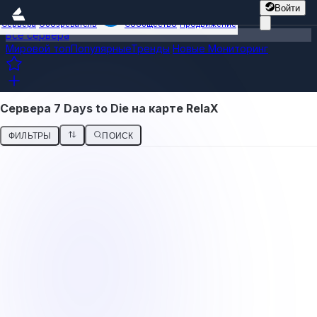
Войти
Сервера
Обозреватель
Сообщество
Продвижение
Все сервера
Мировой топ
Популярные
Тренды
Новые
Мониторинг
Сервера 7 Days to Die на карте RelaX
ФИЛЬТРЫ
ПОИСК