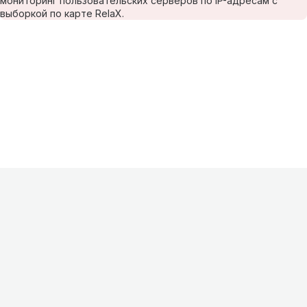
мониторинг пользовательских серверов по IP-адресам с
выборкой по карте RelaX.
Информация
О проекте
Контакты
FAQ
Реклама
Для
хостингов
Партнеры
Оферта
Конфиденциальность
Условия
использования
©
2026
Лагнетик
.
Все права защищены
.