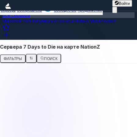
Войти
Сервера
Обозреватель
Сообщество
Продвижение
Все сервера
Мировой топ
Популярные
Тренды
Новые
Мониторинг
Сервера 7 Days to Die на карте NationZ
ФИЛЬТРЫ
ПОИСК