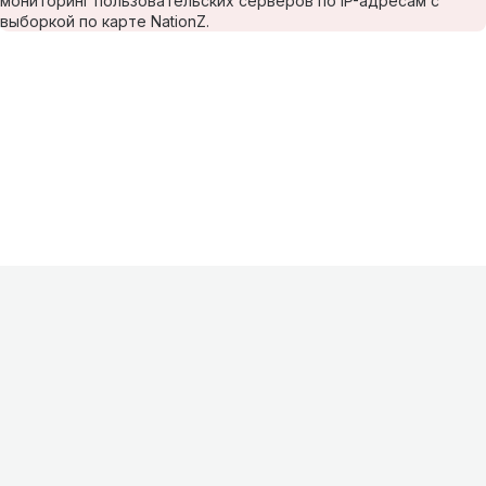
мониторинг пользовательских серверов по IP-адресам с
выборкой по карте NationZ.
Информация
О проекте
Контакты
FAQ
Реклама
Для
хостингов
Партнеры
Оферта
Конфиденциальность
Условия
использования
©
2026
Лагнетик
.
Все права защищены
.