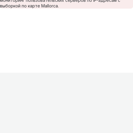
мониторинг пользовательских серверов по IP-адресам с
выборкой по карте Mallorca.
Информация
О проекте
Контакты
FAQ
Реклама
Для
хостингов
Партнеры
Оферта
Конфиденциальность
Условия
использования
©
2026
Лагнетик
.
Все права защищены
.