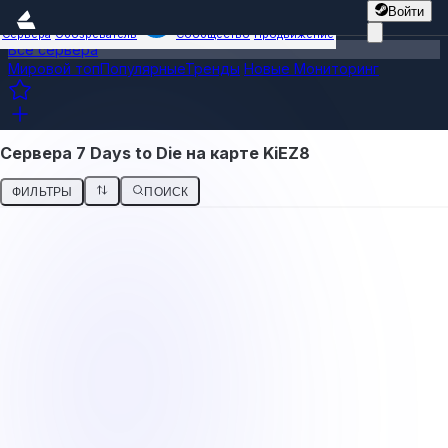
Войти
Сервера
Обозреватель
Сообщество
Продвижение
Все сервера
Мировой топ
Популярные
Тренды
Новые
Мониторинг
Сервера 7 Days to Die на карте KiEZ8
ФИЛЬТРЫ
ПОИСК