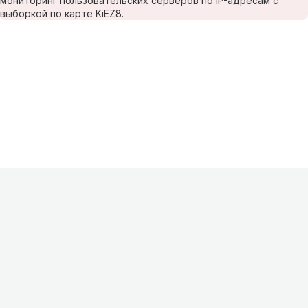
мониторинг пользовательских серверов по IP-адресам с
выборкой по карте KiEZ8.
Информация
О проекте
Контакты
FAQ
Реклама
Для
хостингов
Партнеры
Оферта
Конфиденциальность
Условия
использования
©
2026
Лагнетик
.
Все права защищены
.