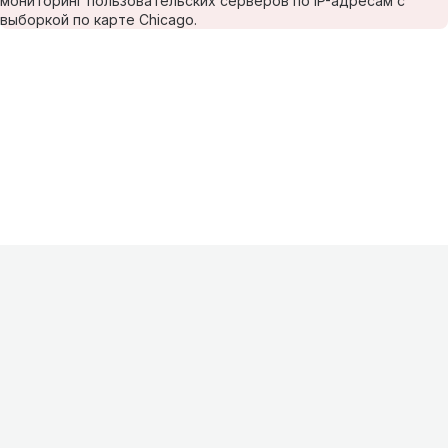
мониторинг пользовательских серверов по IP-адресам с
выборкой по карте Chicago.
Информация
О проекте
Контакты
FAQ
Реклама
Для
хостингов
Партнеры
Оферта
Конфиденциальность
Условия
использования
©
2026
Лагнетик
.
Все права защищены
.