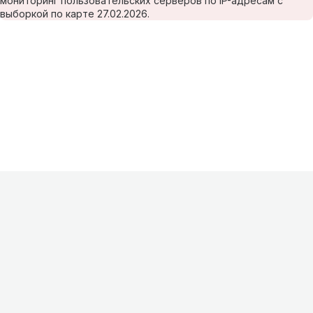
мониторинг пользовательских серверов по IP-адресам с
выборкой по карте 27.02.2026.
Информация
О проекте
Контакты
FAQ
Реклама
Для
хостингов
Партнеры
Оферта
Конфиденциальность
Условия
использования
©
2026
Лагнетик
.
Все права защищены
.