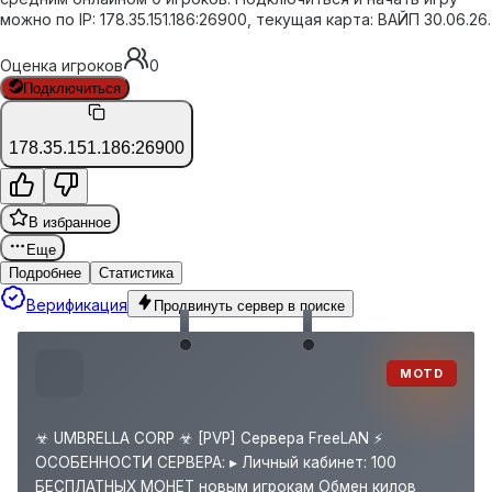
можно по IP: 178.35.151.186:26900, текущая карта: ВАЙП 30.06.26.
Оценка игроков
0
Подключиться
178.35.151.186:26900
В избранное
Еще
Подробнее
Статистика
Верификация
Продвинуть сервер в поиске
MOTD
☣ UMBRELLA CORP ☣ [PVP] Сервера FreeLAN ⚡
ОСОБЕННОСТИ СЕРВЕРА: ▸ Личный кабинет: 100
БЕСПЛАТНЫХ МОНЕТ новым игрокам Обмен килов