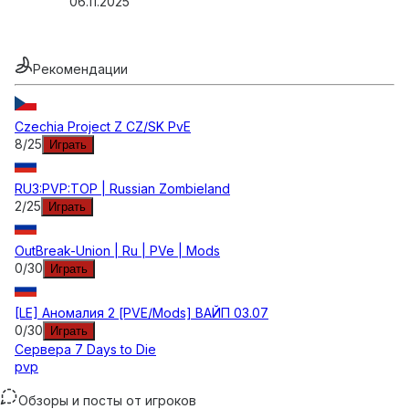
06.11.2025
Рекомендации
Czechia Project Z CZ/SK PvE
8
/
25
Играть
RU3:PVP:TOP | Russian Zombieland
2
/
25
Играть
OutBreak-Union | Ru | PVe | Mods
0
/
30
Играть
[LE] Аномалия 2 [PVE/Mods] ВАЙП 03.07
0
/
30
Играть
Сервера
7 Days to Die
pvp
Обзоры и посты от игроков