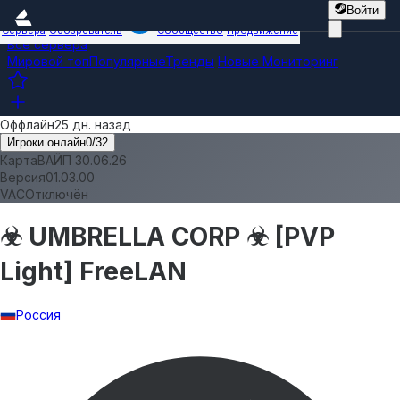
Войти
Сервера
Обозреватель
Сообщество
Продвижение
Все сервера
Мировой топ
Популярные
Тренды
Новые
Мониторинг
Оффлайн
25 дн. назад
Игроки онлайн
0
/
32
Карта
ВАЙП 30.06.26
Версия
01.03.00
VAC
Отключён
☣ UMBRELLA CORP ☣ [PVP
Light] FreeLAN
Россия