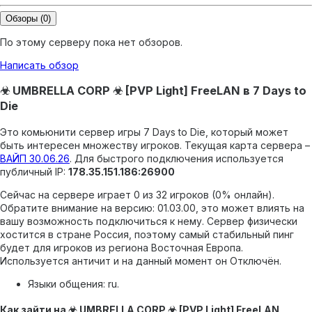
Обзоры
(0)
По этому серверу пока нет обзоров.
Написать обзор
☣ UMBRELLA CORP ☣ [PVP Light] FreeLAN в 7 Days to
Die
Это комьюнити сервер игры 7 Days to Die, который может
быть интересен множеству игроков.
Текущая карта сервера –
ВАЙП 30.06.26
.
Для быстрого подключения используется
публичный IP:
178.35.151.186:26900
Сейчас на сервере играет 0 из 32 игроков (0% онлайн).
Обратите внимание на версию: 01.03.00, это может влиять на
вашу возможность подключиться к нему.
Сервер физически
хостится в стране Россия, поэтому самый стабильный пинг
будет для игроков из региона Восточная Европа.
Используется античит и на данный момент он Отключён.
Языки общения: ru.
Как зайти на ☣ UMBRELLA CORP ☣ [PVP Light] FreeLAN