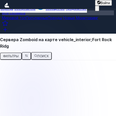
Войти
Сервера
Обозреватель
Сообщество
Продвижение
Все сервера
Мировой топ
Популярные
Тренды
Новые
Мониторинг
Сервера Zomboid на карте vehicle_interior;Fort Rock
Ridg
ФИЛЬТРЫ
ПОИСК