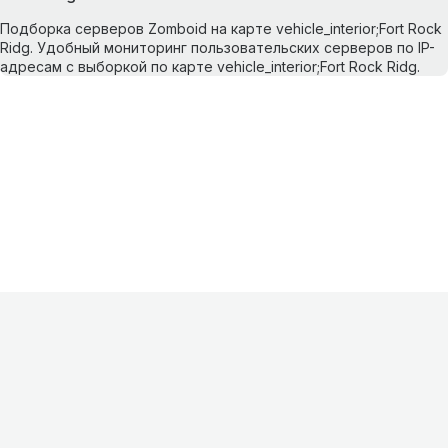
Подборка серверов Zomboid на карте vehicle_interior;Fort Rock
Ridg. Удобный мониторинг пользовательских серверов по IP-
адресам с выборкой по карте vehicle_interior;Fort Rock Ridg.
Информация
О проекте
Контакты
FAQ
Реклама
Для
хостингов
Партнеры
Оферта
Конфиденциальность
Условия
использования
©
2026
Лагнетик
.
Все права защищены
.