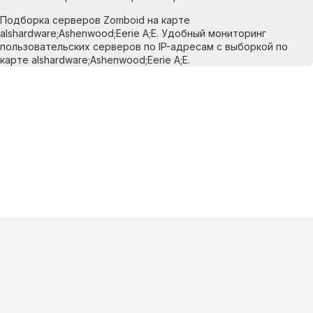
Подборка серверов Zomboid на карте
alshardware;Ashenwood;Eerie A;E. Удобный мониторинг
пользовательских серверов по IP-адресам с выборкой по
карте alshardware;Ashenwood;Eerie A;E.
Информация
О проекте
Контакты
FAQ
Реклама
Для
хостингов
Партнеры
Оферта
Конфиденциальность
Условия
использования