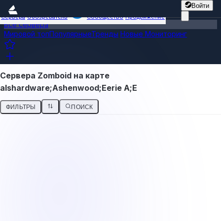
Войти
Сервера
Обозреватель
Сообщество
Продвижение
Все сервера
Мировой топ
Популярные
Тренды
Новые
Мониторинг
Сервера Zomboid на карте
alshardware;Ashenwood;Eerie A;E
ФИЛЬТРЫ
ПОИСК