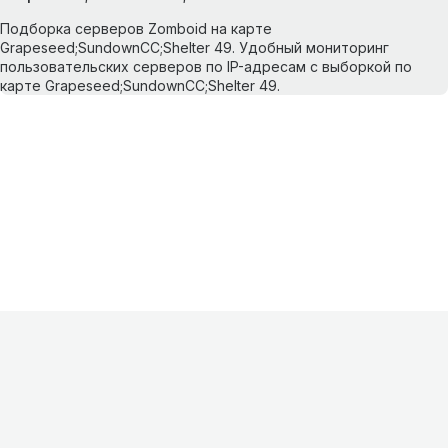
Подборка серверов Zomboid на карте
Grapeseed;SundownCC;Shelter 49. Удобный мониторинг
пользовательских серверов по IP-адресам с выборкой по
карте Grapeseed;SundownCC;Shelter 49.
Информация
О проекте
Контакты
FAQ
Реклама
Для
хостингов
Партнеры
Оферта
Конфиденциальность
Условия
использования