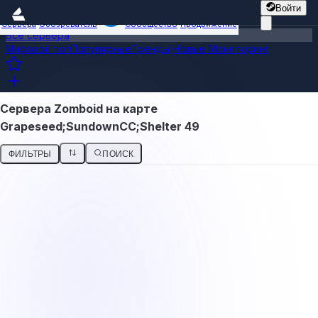
Войти
Сервера
Обозреватель
Сообщество
Продвижение
Все сервера
Мировой топ
Популярные
Тренды
Новые
Мониторинг
Сервера Zomboid на карте
Grapeseed;SundownCC;Shelter 49
ФИЛЬТРЫ
ПОИСК