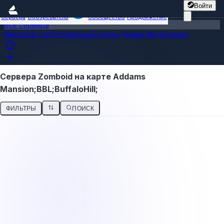
Войти
Сервера
Обозреватель
Сообщество
Продвижение
Все сервера
Мировой топ
Популярные
Тренды
Новые
Мониторинг
Сервера Zomboid на карте Addams
Mansion;BBL;BuffaloHill;
ФИЛЬТРЫ
ПОИСК