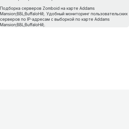
Подборка серверов Zomboid на карте Addams
Mansion;BBL;BuffaloHill;. Удобный мониторинг пользовательских
серверов по IP-адресам с выборкой по карте Addams
Mansion;BBL;BuffaloHill;.
Информация
О проекте
Контакты
FAQ
Реклама
Для
хостингов
Партнеры
Оферта
Конфиденциальность
Условия
использования