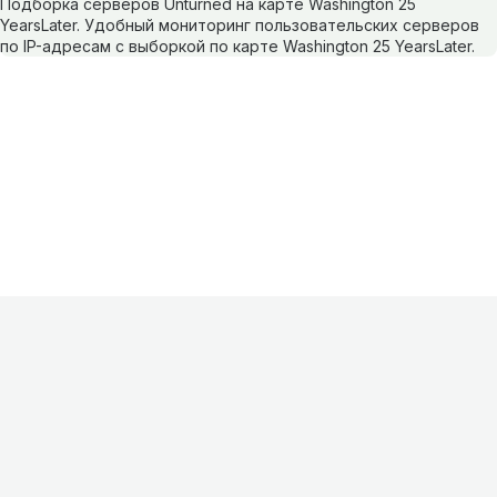
Подборка серверов Unturned на карте Washington 25
YearsLater. Удобный мониторинг пользовательских серверов
по IP-адресам с выборкой по карте Washington 25 YearsLater.
Информация
О проекте
Контакты
FAQ
Реклама
Для
хостингов
Партнеры
Оферта
Конфиденциальность
Условия
использования
©
2026
Лагнетик
.
Все права защищены
.