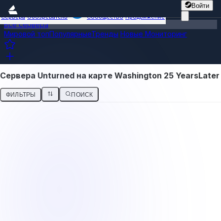
Войти
Сервера
Обозреватель
Сообщество
Продвижение
Все сервера
Мировой топ
Популярные
Тренды
Новые
Мониторинг
Сервера Unturned на карте Washington 25 YearsLater
ФИЛЬТРЫ
ПОИСК