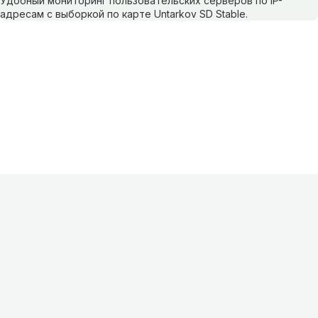
Удобный мониторинг пользовательских серверов по IP-
адресам с выборкой по карте Untarkov SD Stable.
Информация
О проекте
Контакты
FAQ
Реклама
Для
хостингов
Партнеры
Оферта
Конфиденциальность
Условия
использования
©
2026
Лагнетик
.
Все права защищены
.