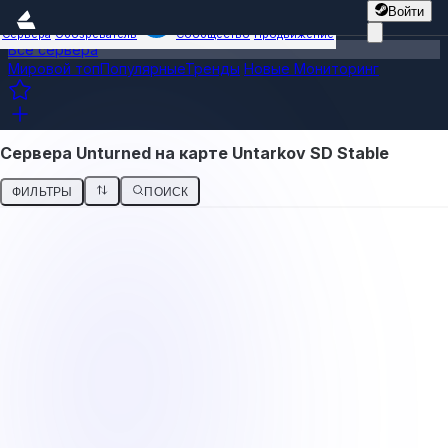
Войти
Сервера
Обозреватель
Сообщество
Продвижение
Все сервера
Мировой топ
Популярные
Тренды
Новые
Мониторинг
Сервера Unturned на карте Untarkov SD Stable
ФИЛЬТРЫ
ПОИСК