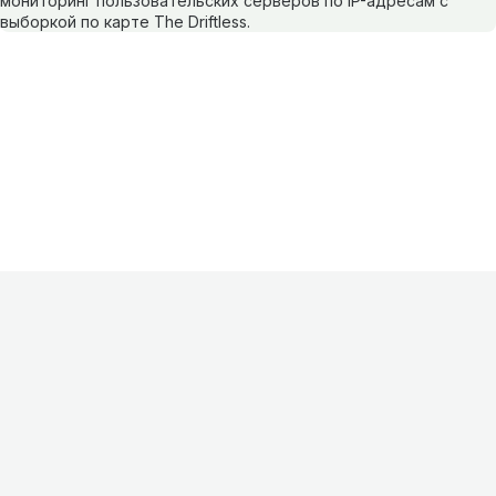
мониторинг пользовательских серверов по IP-адресам с
выборкой по карте The Driftless.
Информация
О проекте
Контакты
FAQ
Реклама
Для
хостингов
Партнеры
Оферта
Конфиденциальность
Условия
использования
©
2026
Лагнетик
.
Все права защищены
.