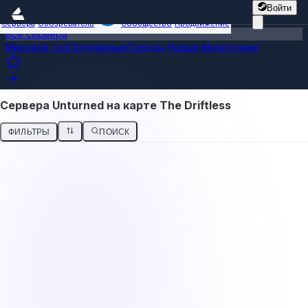
Войти
Сервера
Обозреватель
Сообщество
Продвижение
Все сервера
Мировой топ
Популярные
Тренды
Новые
Мониторинг
Сервера Unturned на карте The Driftless
ФИЛЬТРЫ
ПОИСК