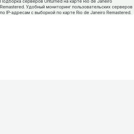
Подборка серверов Unturned на карте Rio de Janeiro
Remastered. Удобный мониторинг пользовательских серверов
по IP-адресам с выборкой по карте Rio de Janeiro Remastered.
Информация
О проекте
Контакты
FAQ
Реклама
Для
хостингов
Партнеры
Оферта
Конфиденциальность
Условия
использования
©
2026
Лагнетик
.
Все права защищены
.