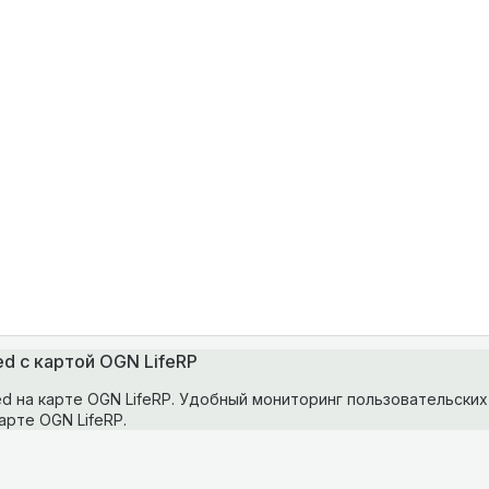
ed с картой OGN LifeRP
d на карте OGN LifeRP. Удобный мониторинг пользовательских
арте OGN LifeRP.