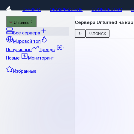
СЕРВЕРА
ОБОЗРЕВАТЕЛЬ
СООБЩЕСТВО
Сервера Unturned на кар
Unturned
Все сервера
ПОИСК
Мировой топ
Популярные
Тренды
Новые
Мониторинг
Избранные