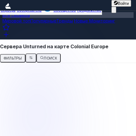
Войти
Сервера
Обозреватель
Сообщество
Продвижение
Все сервера
Мировой топ
Популярные
Тренды
Новые
Мониторинг
Сервера Unturned на карте Colonial Europe
ФИЛЬТРЫ
ПОИСК