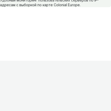
Удобный мониторинг пользовательских серверов по IP-
адресам с выборкой по карте Colonial Europe.
Информация
О проекте
Контакты
FAQ
Реклама
Для
хостингов
Партнеры
Оферта
Конфиденциальность
Условия
использования
©
2026
Лагнетик
.
Все права защищены
.