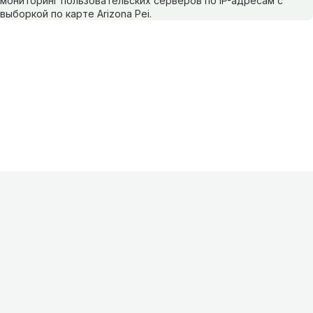
мониторинг пользовательских серверов по IP-адресам с
выборкой по карте Arizona Pei.
Информация
О проекте
Контакты
FAQ
Реклама
Для
хостингов
Партнеры
Оферта
Конфиденциальность
Условия
использования
©
2026
Лагнетик
.
Все права защищены
.