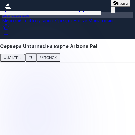
Войти
Сервера
Обозреватель
Сообщество
Продвижение
Все сервера
Мировой топ
Популярные
Тренды
Новые
Мониторинг
Сервера Unturned на карте Arizona Pei
ФИЛЬТРЫ
ПОИСК