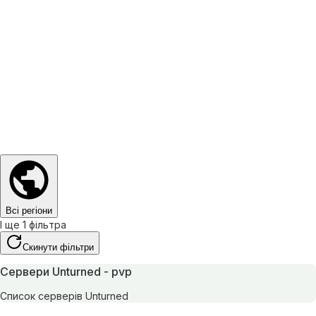
Всі регіони
І ще 1 фільтра
Скинути фільтри
Сервери Unturned - pvp
Список серверів Unturned