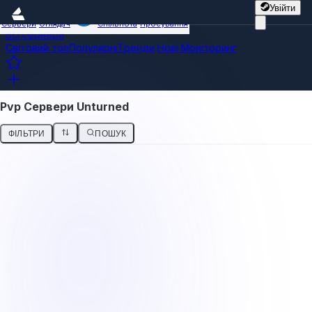
Увійти
Сервери
Оглядач
Спільнота
Просування
Всі сервери
Світовий топ
Популярні
Тренди
Нові
Моніторинг
Pvp Сервери Unturned
ФІЛЬТРИ
ПОШУК