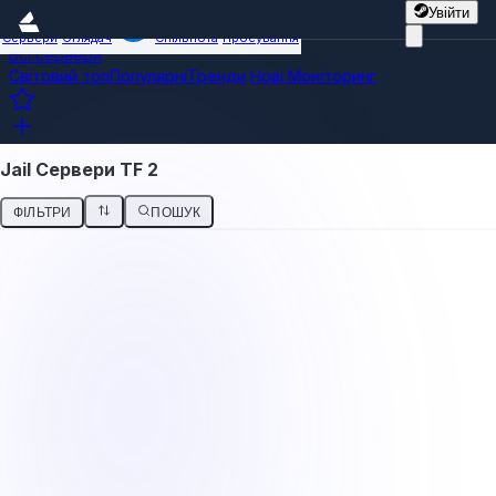
Увійти
Сервери
Оглядач
Спільнота
Просування
Всі сервери
Світовий топ
Популярні
Тренди
Нові
Моніторинг
Jail Сервери TF 2
ФІЛЬТРИ
ПОШУК