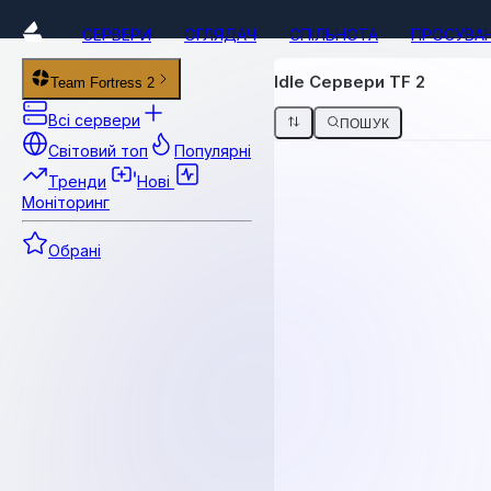
СЕРВЕРИ
ОГЛЯДАЧ
СПІЛЬНОТА
ПРОСУВА
Idle Сервери TF 2
Team Fortress 2
Всі сервери
ПОШУК
Світовий топ
Популярні
Тренди
Нові
Моніторинг
Обрані