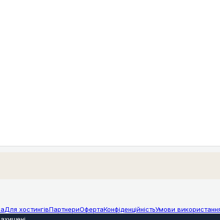
ма
Для хостингів
Партнери
Оферта
Конфіденційність
Умови використанн
захищені
.