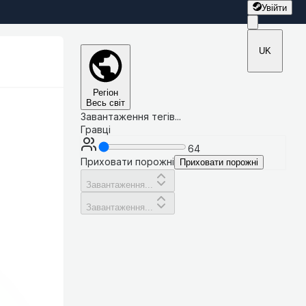
Увійти
UK
Регіон
Весь світ
Завантаження тегів...
Гравці
64
Приховати порожні
Приховати порожні
Завантаження...
Завантаження...