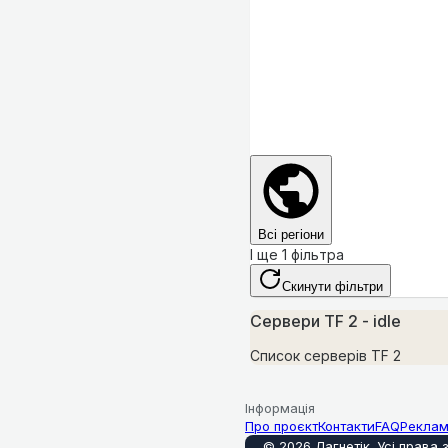
Всі регіони
І ще 1 фільтра
Скинути фільтри
Сервери TF 2 - idle
Список серверів TF 2
Інформація
Про проєкт
Контакти
FAQ
Рекла
©
2026
Лагнетік
.
Усі права 