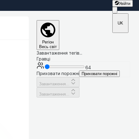
Увійти
UK
Регіон
Весь світ
Завантаження тегів...
Гравці
64
Приховати порожні
Приховати порожні
Завантаження...
Завантаження...