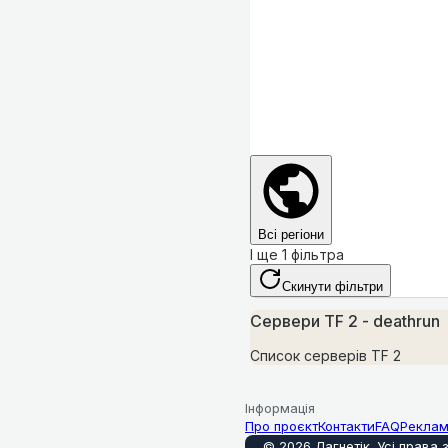
Всі регіони
І ще 1 фільтра
Скинути фільтри
Сервери TF 2 - deathrun
Список серверів TF 2
Інформація
Про проєкт
Контакти
FAQ
Рекла
©
2026
Лагнетік
.
Усі права 