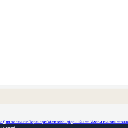
ма
Для хостингів
Партнери
Оферта
Конфіденційність
Умови використанн
захищені
.