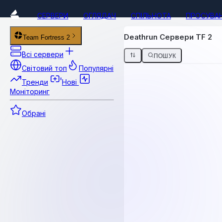
СЕРВЕРИ
ОГЛЯДАЧ
СПІЛЬНОТА
ПРОСУВА
Deathrun Сервери TF 2
Team Fortress 2
Всі сервери
ПОШУК
Світовий топ
Популярні
Тренди
Нові
Моніторинг
Обрані