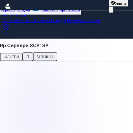
Увійти
Сервери
Оглядач
Спільнота
Просування
Всі сервери
Світовий топ
Популярні
Тренди
Нові
Моніторинг
Rp Сервери SCP: SP
ФІЛЬТРИ
ПОШУК