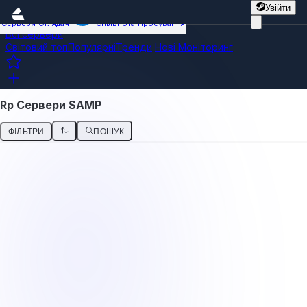
Увійти
Сервери
Оглядач
Спільнота
Просування
Всі сервери
Світовий топ
Популярні
Тренди
Нові
Моніторинг
Rp Сервери SAMP
ФІЛЬТРИ
ПОШУК