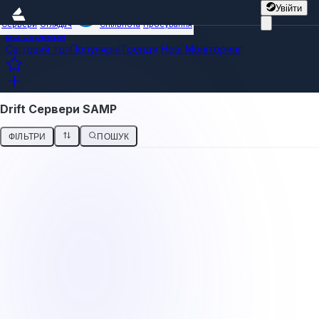
Увійти
Сервери
Оглядач
Спільнота
Просування
Всі сервери
Світовий топ
Популярні
Тренди
Нові
Моніторинг
Drift Сервери SAMP
ФІЛЬТРИ
ПОШУК