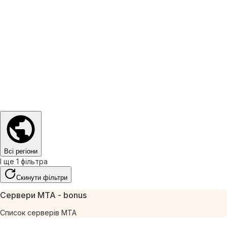
Всі регіони
І ще 1 фільтра
Скинути фільтри
Сервери MTA - bonus
Список серверів MTA