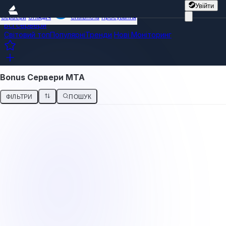
Увійти
Сервери
Оглядач
Спільнота
Просування
Всі сервери
Світовий топ
Популярні
Тренди
Нові
Моніторинг
Bonus Сервери MTA
ФІЛЬТРИ
ПОШУК