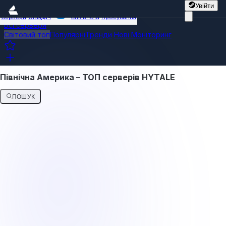
Увійти
Сервери
Оглядач
Спільнота
Просування
Всі сервери
Світовий топ
Популярні
Тренди
Нові
Моніторинг
Північна Америка – ТОП серверів HYTALE
ПОШУК