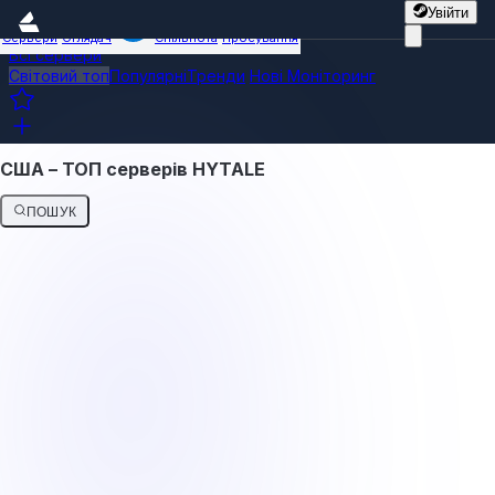
Увійти
Сервери
Оглядач
Спільнота
Просування
Всі сервери
Світовий топ
Популярні
Тренди
Нові
Моніторинг
США – ТОП серверів HYTALE
ПОШУК