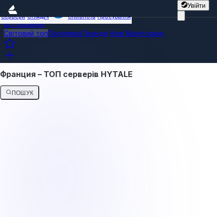
Увійти
Сервери
Оглядач
Спільнота
Просування
Всі сервери
Світовий топ
Популярні
Тренди
Нові
Моніторинг
Франция – ТОП серверів HYTALE
ПОШУК