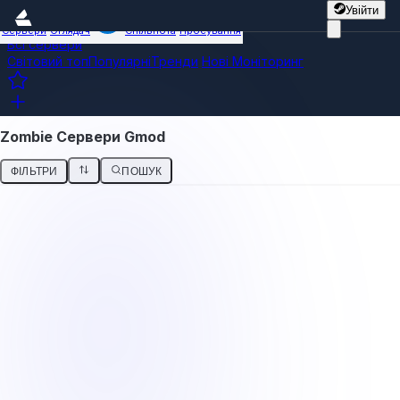
Увійти
Сервери
Оглядач
Спільнота
Просування
Всі сервери
Світовий топ
Популярні
Тренди
Нові
Моніторинг
Zombie Сервери Gmod
ФІЛЬТРИ
ПОШУК