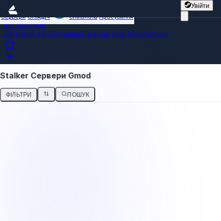
Увійти
Сервери
Оглядач
Спільнота
Просування
Всі сервери
Світовий топ
Популярні
Тренди
Нові
Моніторинг
Stalker Сервери Gmod
ФІЛЬТРИ
ПОШУК