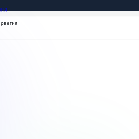
ННЯ
орвегия