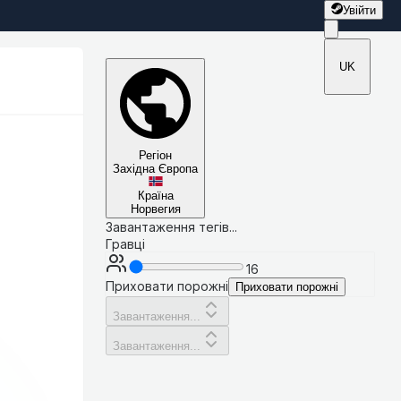
Увійти
UK
Регіон
Західна Європа
Країна
Норвегия
Завантаження тегів...
Гравці
16
Приховати порожні
Приховати порожні
Завантаження...
Завантаження...