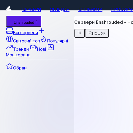
СЕРВЕРИ
ОГЛЯДАЧ
СПІЛЬНОТА
ПРОСУВА
Сервери Enshrouded - Н
Enshrouded
Всі сервери
ПОШУК
Світовий топ
Популярні
Тренди
Нові
Моніторинг
Обрані