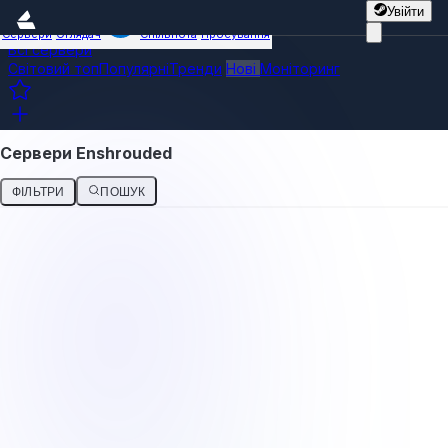
Увійти
Сервери
Оглядач
Спільнота
Просування
Всі сервери
Світовий топ
Популярні
Тренди
Нові
Моніторинг
Сервери Enshrouded
ФІЛЬТРИ
ПОШУК