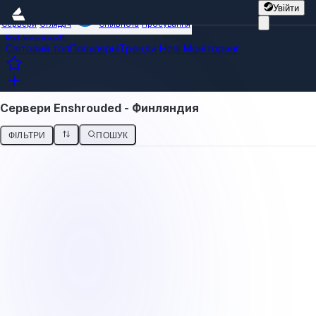
Увійти
Сервери
Оглядач
Спільнота
Просування
Всі сервери
Світовий топ
Популярні
Тренди
Нові
Моніторинг
Сервери Enshrouded - Финляндия
ФІЛЬТРИ
ПОШУК