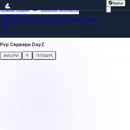
Увійти
Сервери
Оглядач
Спільнота
Просування
Всі сервери
Світовий топ
Популярні
Тренди
Нові
Моніторинг
Pvp Сервери DayZ
ФІЛЬТРИ
ПОШУК