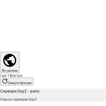
Всі регіони
І ще 1 фільтра
Скинути фільтри
Сервери DayZ - party
Список серверів DayZ