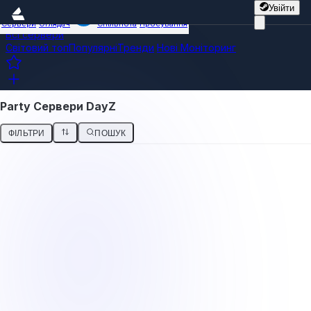
Увійти
Сервери
Оглядач
Спільнота
Просування
Всі сервери
Світовий топ
Популярні
Тренди
Нові
Моніторинг
Party Сервери DayZ
ФІЛЬТРИ
ПОШУК