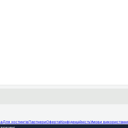
ма
Для хостингів
Партнери
Оферта
Конфіденційність
Умови використанн
захищені
.