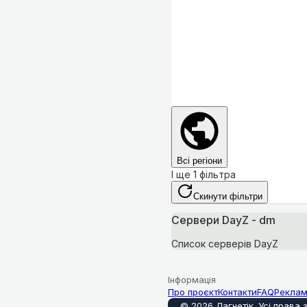
Всі регіони
І ще 1 фільтра
Скинути фільтри
Сервери DayZ - dm
Список серверів DayZ
Інформація
Про проєкт
Контакти
FAQ
Рекла
©
2026
Лагнетік
.
Усі права 