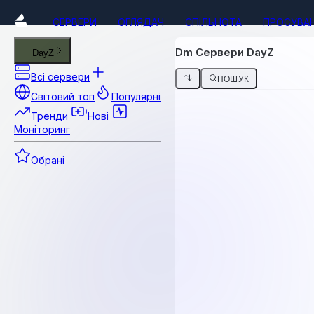
СЕРВЕРИ
ОГЛЯДАЧ
СПІЛЬНОТА
ПРОСУВА
Dm Сервери DayZ
DayZ
Всі сервери
ПОШУК
Світовий топ
Популярні
Тренди
Нові
Моніторинг
Обрані