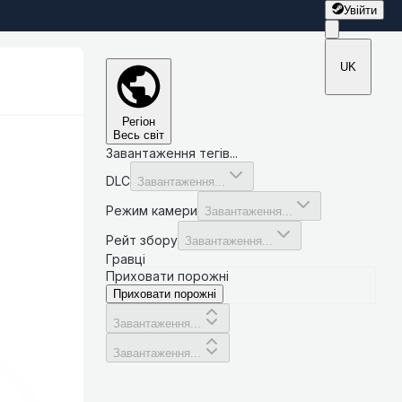
Увійти
UK
Регіон
Весь світ
Завантаження тегів...
DLC
Завантаження...
Режим камери
Завантаження...
Рейт збору
Завантаження...
Гравці
Приховати порожні
Приховати порожні
Завантаження...
Завантаження...