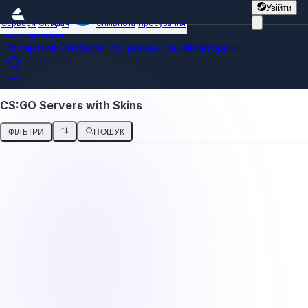
Увійти
Сервери
Оглядач
Спільнота
Просування
Всі сервери
За картами
Світовий топ
Тренди
Нові
Моніторинг
CS:GO Servers with Skins
ФІЛЬТРИ
ПОШУК