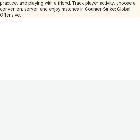
practice, and playing with a friend. Track player activity, choose a
convenient server, and enjoy matches in Counter-Strike: Global
Offensive.
Інформація
Про проєкт
Контакти
FAQ
Реклама
Для
хостингів
Партнери
Оферта
Конфіденційність
Умови використання
©
2026
Лагнетік
.
Усі права захищені
.