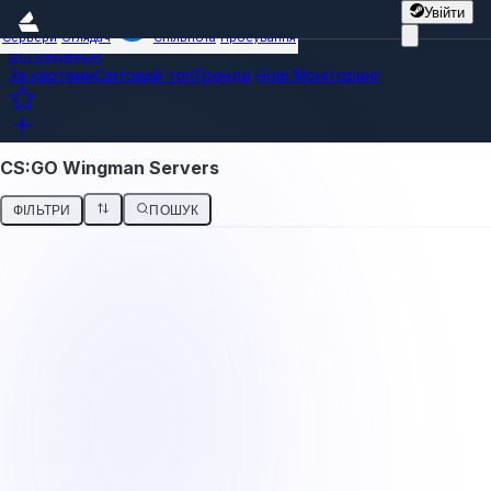
Увійти
Сервери
Оглядач
Спільнота
Просування
Всі сервери
За картами
Світовий топ
Тренди
Нові
Моніторинг
CS:GO Wingman Servers
ФІЛЬТРИ
ПОШУК