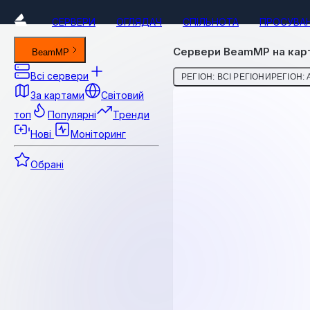
СЕРВЕРИ
ОГЛЯДАЧ
СПІЛЬНОТА
ПРОСУВА
Сервери BeamMP на карт
BeamMP
Всі сервери
РЕГІОН: ВСІ РЕГІОНИ
РЕГІОН: 
За картами
Світовий
топ
Популярні
Тренди
Нові
Моніторинг
Обрані