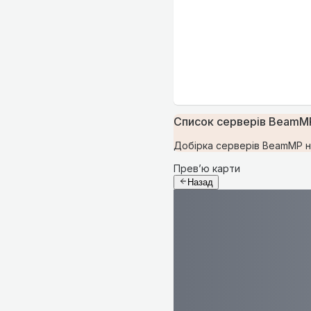
Список серверів BeamMP
Добірка серверів BeamMP на
Прев’ю карти
Назад