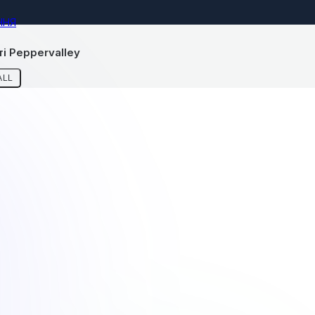
ННЯ
і Peppervalley
ALL