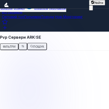
Увійти
Сервери
Оглядач
Спільнота
Просування
Всі сервери
Світовий топ
Популярні
Тренди
Нові
Моніторинг
Pvp Сервери ARK:SE
ФІЛЬТРИ
ПОШУК