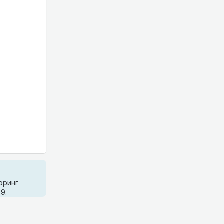
оринг
9.