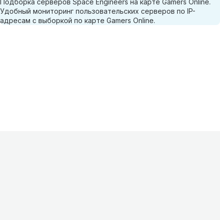
Подборка серверов Space Engineers на карте Gamers Online.
Удобный мониторинг пользовательских серверов по IP-
адресам с выборкой по карте Gamers Online.
Информация
О проекте
Контакты
FAQ
Реклама
Для
хостингов
Партнеры
Оферта
Конфиденциальность
Условия
использования
©
2026
Лагнетик
.
Все права защищены
.