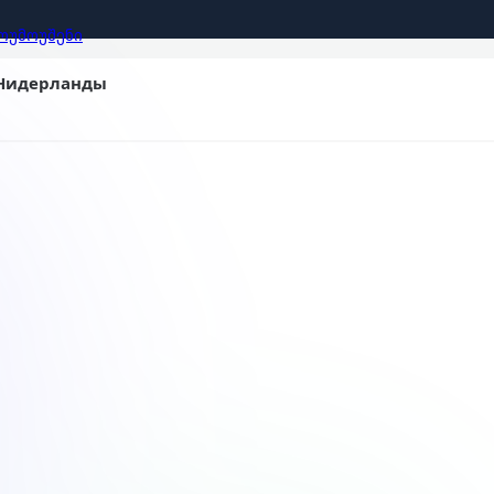
ᲝᲣᲛᲝᲣᲨᲔᲜᲘ
 Нидерланды