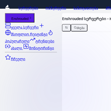
ᲡᲔᲠᲕᲔᲠᲔᲑᲘ
ᲝᲑᲖᲔᲠᲕᲔᲠᲘ
ᲡᲐᲖᲝᲒᲐᲓᲝᲔᲑᲐ
ᲞᲠ
Enshrouded სერვერები -
Enshrouded
ყველა სერვერი
ᲫᲘᲔᲑᲐ
მსოფლიო რეიტინგი
პოპულარული
ტრენდები
ახალი
მონიტორინგი
რჩეული