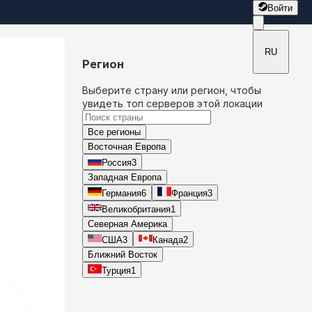
Войти
RU
Регион
Выберите страну или регион, чтобы
увидеть топ серверов этой локации
Все регионы
Восточная Европа
Россия
3
Западная Европа
Германия
6
Франция
3
Великобритания
1
Северная Америка
США
3
Канада
2
Ближний Восток
Турция
1