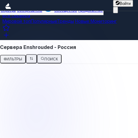
Войти
Сервера
Обозреватель
Сообщество
Продвижение
Все сервера
Мировой топ
Популярные
Тренды
Новые
Мониторинг
Сервера Enshrouded - Россия
ФИЛЬТРЫ
ПОИСК