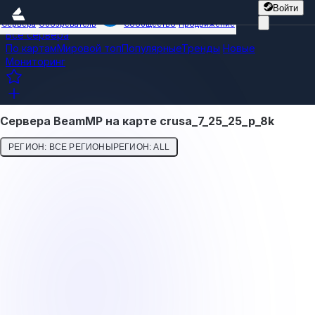
Войти
Сервера
Обозреватель
Сообщество
Продвижение
Все сервера
По картам
Мировой топ
Популярные
Тренды
Новые
Мониторинг
Сервера BeamMP на карте crusa_7_25_25_p_8k
РЕГИОН: ВСЕ РЕГИОНЫ
РЕГИОН: ALL